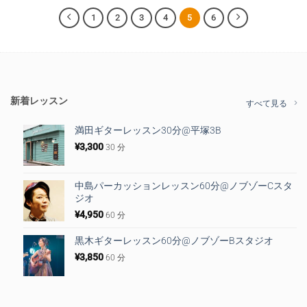
1
2
3
4
5
6
新着レッスン
すべて見る
満田ギターレッスン30分@平塚3B
¥
3,300
30 分
中島パーカッションレッスン60分@ノブゾーCスタ
ジオ
¥
4,950
60 分
黒木ギターレッスン60分@ノブゾーBスタジオ
¥
3,850
60 分