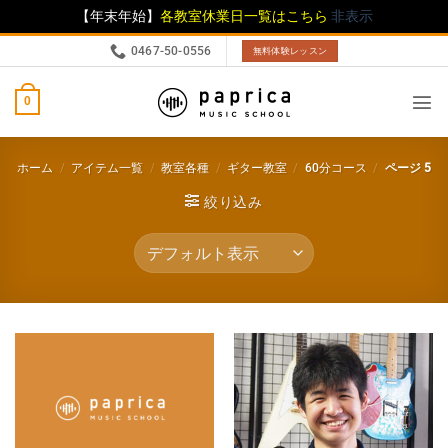
【年末年始】
各教室休業日一覧はこちら
非表示
0467-50-0556
無料体験レッスン
0
ホーム
/
アイテム一覧
/
教室各種
/
ギター教室
/
60分コース
/
ページ 5
絞り込み