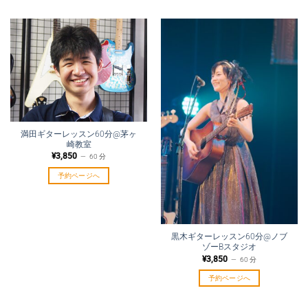
満田ギターレッスン60分@茅ヶ
崎教室
¥
3,850
60 分
予約ページへ
黒木ギターレッスン60分@ノブ
ゾーBスタジオ
¥
3,850
60 分
予約ページへ