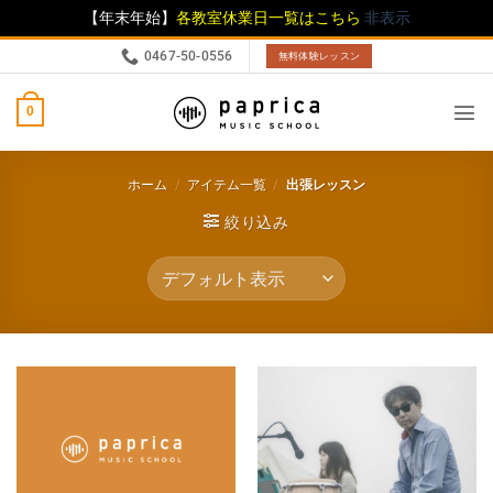
【年末年始】
各教室休業日一覧はこちら
非表示
0467-50-0556
無料体験レッスン
0
ホーム
/
アイテム一覧
/
出張レッスン
絞り込み