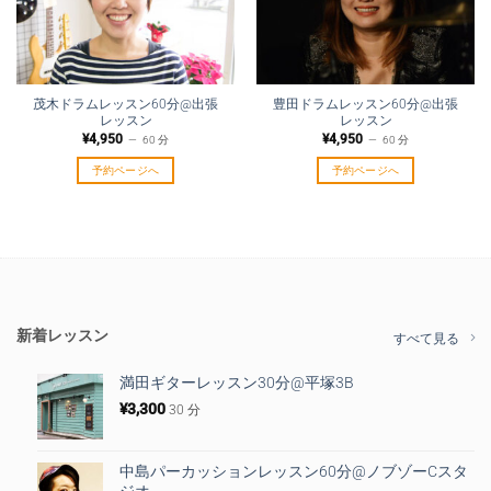
茂木ドラムレッスン60分@出張
豊田ドラムレッスン60分@出張
レッスン
レッスン
¥
4,950
¥
4,950
60 分
60 分
予約ページへ
予約ページへ
新着レッスン
すべて見る
満田ギターレッスン30分@平塚3B
¥
3,300
30 分
中島パーカッションレッスン60分@ノブゾーCスタ