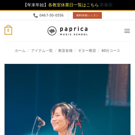
【年末年始】
各教室休業日一覧はこちら
非表示
0467-50-0556
無料体験レッスン
0
ホーム
/
アイテム一覧
/
教室各種
/
ギター教室
/
60分コース