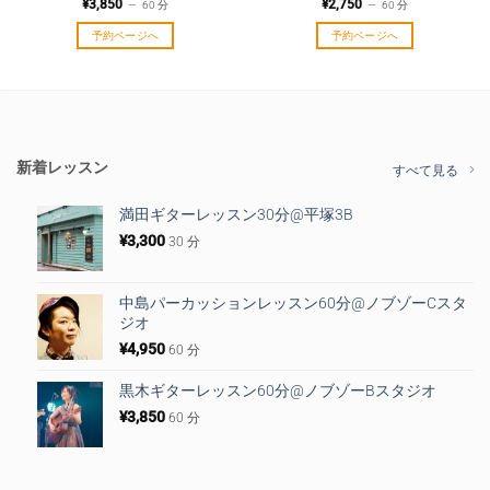
¥
3,850
¥
2,750
60 分
60 分
予約ページへ
予約ページへ
新着レッスン
すべて見る
満田ギターレッスン30分@平塚3B
¥
3,300
30 分
中島パーカッションレッスン60分@ノブゾーCスタ
ジオ
¥
4,950
60 分
黒木ギターレッスン60分@ノブゾーBスタジオ
¥
3,850
60 分