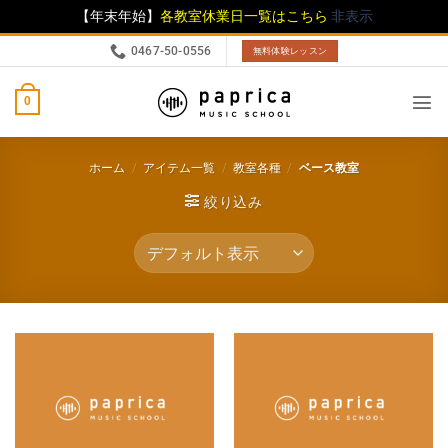
【年末年始】
各教室休業日一覧はこちら
非表示
0467-50-0556
無料体験レッスン
0
ホーム
/
アイテム一覧
/
教室各種
/
ベース教室
絞り込み