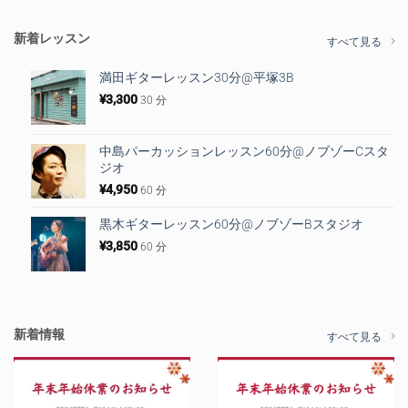
新着レッスン
すべて見る
満田ギターレッスン30分@平塚3B
¥
3,300
30 分
中島パーカッションレッスン60分@ノブゾーCスタ
ジオ
¥
4,950
60 分
黒木ギターレッスン60分@ノブゾーBスタジオ
¥
3,850
60 分
新着情報
すべて見る