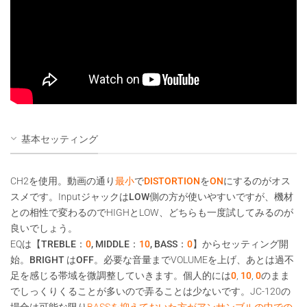
基本セッティング
CH2を使用。動画の通り
最小
で
DISTORTION
を
ON
にするのがオス
スメ
です。Inputジャックは
LOW側の方が使いやすい
ですが、機材
との相性で変わるのでHIGHとLOW、どちらも一度試してみるのが
良いでしょう。
EQは【
TREBLE：
0
, MIDDLE：
10
, BASS：
0
】からセッティング開
始。
BRIGHT はOFF
。必要な音量までVOLUMEを上げ、あとは過不
足を感じる帯域を微調整していきます。個人的には
0
,
10
,
0
のまま
でしっくりくることが多いので弄ることは少ないです。JC-120の