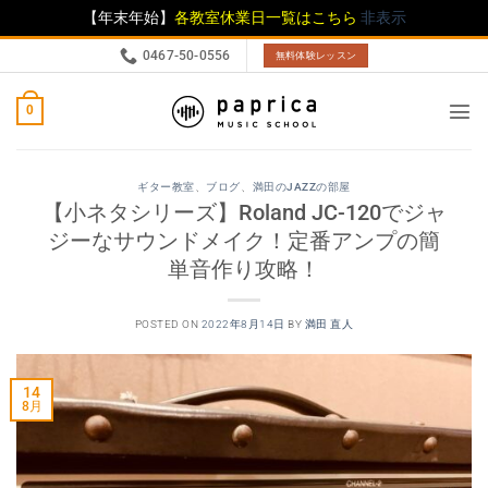
【年末年始】
各教室休業日一覧はこちら
非表示
0467-50-0556
無料体験レッスン
0
ギター教室
、
ブログ
、
満田のJAZZの部屋
【小ネタシリーズ】Roland JC-120でジャ
ジーなサウンドメイク！定番アンプの簡
単音作り攻略！
POSTED ON
2022年8月14日
BY
満田 直人
14
8月