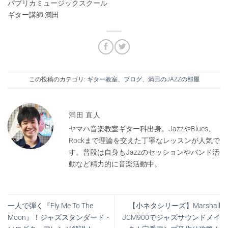
パプリカミュージックスクール
ギター講師 満田
この投稿のカテゴリ:
ギター教室
、
ブログ
、
満田のJAZZの部屋
満田 直人
ヤマハ音楽教室ギター科出身。JazzやBlues、
Rockまで理論を交えた丁寧なレッスンが人気で
す。普段は自身もJazzのセッションやバンド活
動など精力的に音楽活動中。
一人で弾く『Fly Me To The
【小ネタシリーズ】Marshall
Moon』！ジャズスタンダード・
JCM900でジャズサウンドメイ