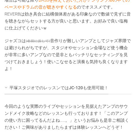
場合は可能な限り
BASSを抑えておいた方がアンサンブルの中での
ベースやドラムの音が聴きやすくなる
のでオススメです。
REVERBは効き具合に結構個体差がある印象なので数値で見ずに音
を聴きながらセットする方が良いと思います。お好みで良い塩梅
に仕上げてくださいｗ
ジャズコは
音作りが難しいアンプとしてジャズ界隈で
(名前に反して)
は避けられがちですが、スタジオやセッション会場など使う機会
が非常に多いアンプなので是非ともバッチリなセッティングを見
つけておきましょう！使いこなせると演奏も気持ち良くなります
よ！
平塚スタジオでのレッスンではJC-120も使用可能！
今回のような実際のライブやセッションを見据えたアンプのサウ
ンドメイク攻略などのレッスンも行っております！「このアンプ
の使い方に困ってるんだよね……。」というお悩みも是非ご相談く
ださい！ご興味がありましたらまずは体験レッスンへどうぞ！