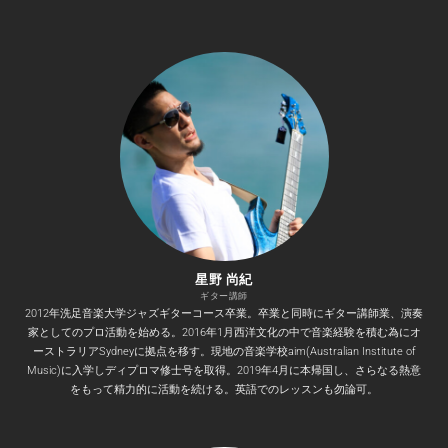
星野 尚紀
ギター講師
2012年洗足音楽大学ジャズギターコース卒業。卒業と同時にギター講師業、演奏
家としてのプロ活動を始める。2016年1月西洋文化の中で音楽経験を積む為にオ
ーストラリアSydneyに拠点を移す。現地の音楽学校aim(Australian Institute of
Music)に入学しディプロマ修士号を取得。2019年4月に本帰国し、さらなる熱意
をもって精力的に活動を続ける。英語でのレッスンも勿論可。