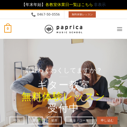
【年末年始】
各教室休業日一覧はこちら
非表示
0467-50-0556
無料体験レッスン
0
最近わくわくしてますか？
ギター教室
無料体験レッスン
受付中
特徴
講師
場所
料金 / コース
申し込む