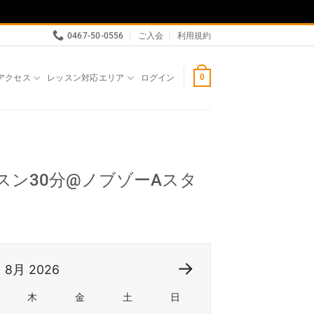
0467-50-0556
ご入会
利用規約
アクセス
レッスン対応エリア
ログイン
0
ッスン30分@ノブゾーAスタ
8月
2026
木
金
土
日