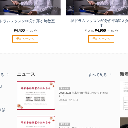
堀ドラムレッスン60分@平塚Cス
ドラムレッスン30分@茅ヶ崎教室
オ
¥
4,400
From:
¥
4,950
30 分
60 分
予約ページへ
予約ページへ
ニュース
新
見る
すべて見る
B
運営情報
2025-2026 年末年始の営業についてのお知
らせ
2025年12月13日
分@
運営情報