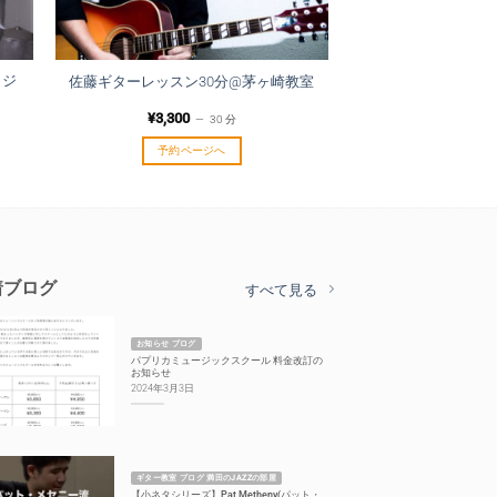
タジ
佐藤ギターレッスン30分@茅ヶ崎教室
¥
3,300
30 分
予約ページへ
着ブログ
すべて見る
お知らせ ブログ
パプリカミュージックスクール 料金改訂の
お知らせ
2024年3月3日
ギター教室 ブログ 満田のJAZZの部屋
【小ネタシリーズ】Pat Metheny(パット・