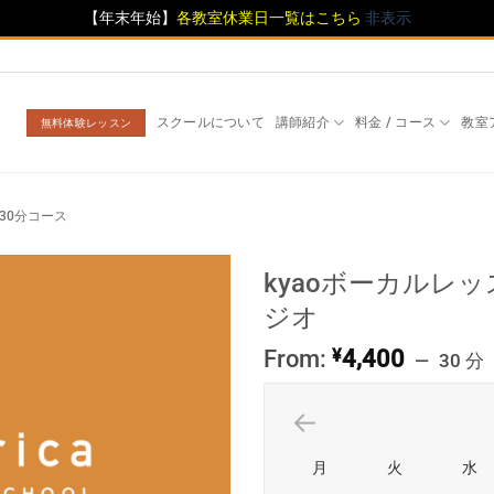
【年末年始】
各教室休業日一覧はこちら
非表示
スクールについて
講師紹介
料金 / コース
教室
無料体験レッスン
30分コース
kyaoボーカルレ
ジオ
From:
¥
4,400
30 分
月
火
水