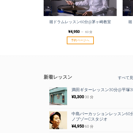
堀ドラムレッスン60分@茅ヶ崎教室
堀
¥
4,950
60 分
予約ページへ
新着レッスン
すべて
満田ギターレッスン30分@平塚3
¥
3,300
30 分
中島パーカッションレッスン60
ノブゾーCスタジオ
¥
4,950
60 分