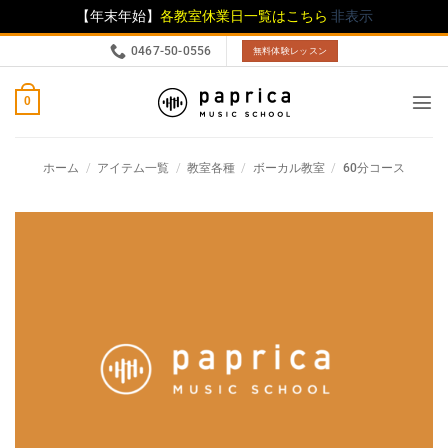
【年末年始】
各教室休業日一覧はこちら
非表示
0467-50-0556
無料体験レッスン
0
ホーム
/
アイテム一覧
/
教室各種
/
ボーカル教室
/
60分コース