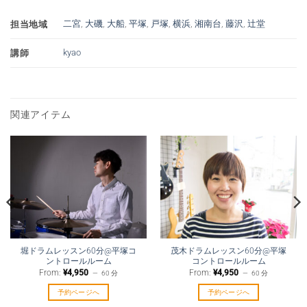
二宮
,
大磯
,
大船
,
平塚
,
戸塚
,
横浜
,
湘南台
,
藤沢
,
辻堂
担当地域
kyao
講師
関連アイテム
堀ドラムレッスン60分@平塚コ
茂木ドラムレッスン60分@平塚
ントロールルーム
コントロールルーム
From:
¥
4,950
From:
¥
4,950
60 分
60 分
予約ページへ
予約ページへ