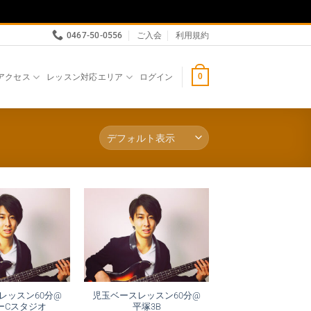
0467-50-0556
ご入会
利用規約
アクセス
レッスン対応エリア
ログイン
0
レッスン60分@
児玉ベースレッスン60分@
ーCスタジオ
平塚3B