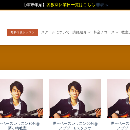
【年末年始】
各教室休業日一覧はこちら
非表示
スクールについて
講師紹介
料金 / コース
教室
無料体験レッスン
玉ベースレッスン30分@
児玉ベースレッスン60分@
児玉ベース
茅ヶ崎教室
ノブゾーBスタジオ
ノブゾ