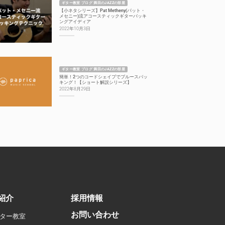
ギター教室 ブログ 満田のJAZZの部屋
【小ネタシリーズ】Pat Metheny(パット・
メセニー)流アコースティックギターバッキ
ングアイディア
2022年10月3日
ギター教室 ブログ 満田のJAZZの部屋
簡単！2つのコードシェイプでブルースバッ
キング！【ショート解説シリーズ】
2022年8月29日
紹介
採用情報
お問い合わせ
ター教室