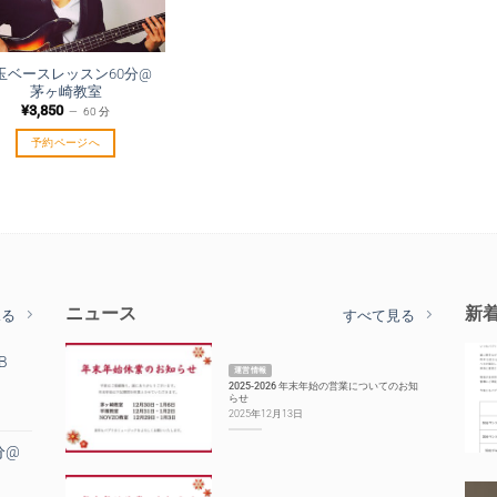
玉ベースレッスン60分@
茅ヶ崎教室
¥
3,850
60 分
予約ページへ
ニュース
新
見る
すべて見る
B
運営情報
2025-2026 年末年始の営業についてのお知
らせ
2025年12月13日
分@