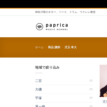
神奈川県のギター、ベース、ドラム、ウクレレ教室
ホーム
/
商品 講師
/
児玉 幸大
地域で絞り込み
二宮
(7)
大磯
(7)
平塚
(7)
児
茅ヶ崎
(2)