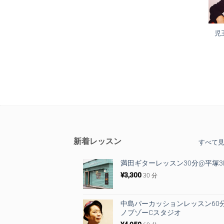
児
新着レッスン
すべて
満田ギターレッスン30分@平塚3
¥
3,300
30 分
中島パーカッションレッスン60
ノブゾーCスタジオ