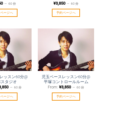
50
¥
3,850
60 分
60 分
約ページへ
予約ページへ
レッスン60分@
児玉ベースレッスン60分@
Cスタジオ
平塚コントロールルーム
3,850
From:
¥
3,850
60 分
60 分
約ページへ
予約ページへ